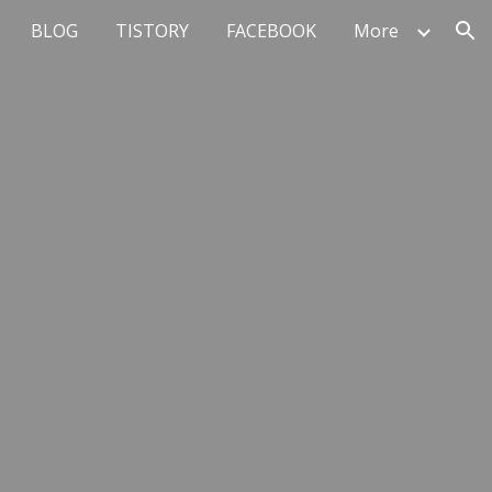
BLOG
TISTORY
FACEBOOK
More
ion